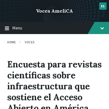
Skip
Skip
Skip
post 1
to
to
to
ES
Voces AmeliCA
content
main
footer
navigation
Menu
HOME
VOCES
Encuesta para revistas
científicas sobre
infraestructura que
sostiene el Acceso
Abierto en América