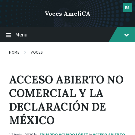
Skip
Skip
Skip
post 1
to
to
to
ES
Voces AmeliCA
content
main
footer
navigation
Menu
HOME
VOCES
ACCESO ABIERTO NO
COMERCIAL Y LA
DECLARACIÓN DE
MÉXICO
12 junio, 2020
by
EDUARDO AGUADO LÓPEZ
in
ACCESO ABIERTO