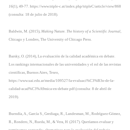
16
(1), 49-77.
https://www.triple-c.at/index.php/tripleC/article/view/868
(consulta: 18 de julio de 2018).
Baldwin, M. (2015),
Making
Nature
. The history of a Scientific Journal
,
Chicago y Londres, The University of Chicago Press.
Barsky, O. (2014), La evaluación de la calidad académica en debate.
Los rankings internacionales de las universidades y el rol de las revistas
científicas, Buenos Aires, Teseo,
https://www.uai.edu.ar/media/109527/la-evaluaci%C3%B3n-de-la-
calidad-acad%C3%A9mica-en-debate.pdf
(consulta: 8 de abril de
2019).
Buendía, A., García S., Grediaga, R., Landesman, M., Rodríguez-Gómez,
R., Rondero, N., Rueda, M., & Vera, H. (2017). Queríamos evaluar y
terminamos contando: alternativas para la evaluación del trabajo