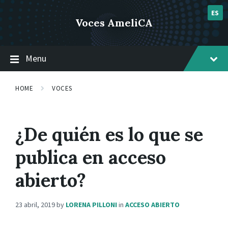
Skip
Skip
Skip
post 1
to
to
to
ES
Voces AmeliCA
content
main
footer
navigation
Menu
HOME
VOCES
¿De quién es lo que se
publica en acceso
abierto?
23 abril, 2019
by
LORENA PILLONI
in
ACCESO ABIERTO