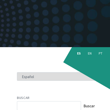
Choose
language:
ES
EN
PT
ELEGIR
UN
IDIOMA
BUSCAR
Buscar