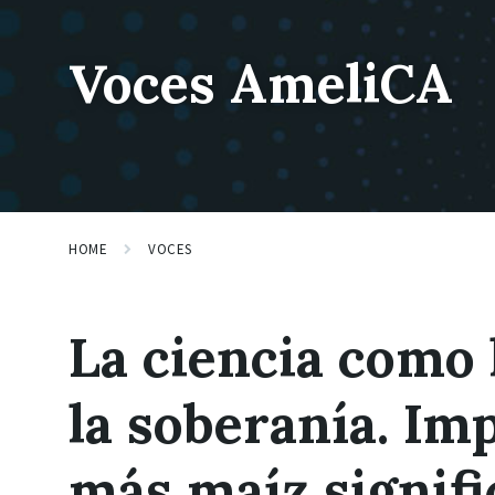
Skip
Skip
Skip
post 1
to
to
to
content
main
footer
Voces AmeliCA
navigation
HOME
VOCES
La ciencia como
la soberanía. Im
más maíz signifi