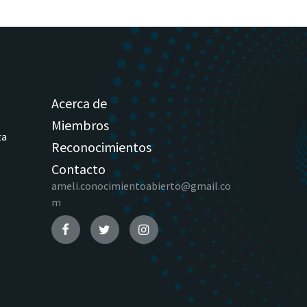
Acerca de
Miembros
za
Reconocimientos
Contacto
ameli.conocimientoabierto@gmail.co
m
Facebook
Twitter
Instagram