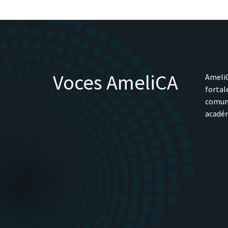
Voces AmeliCA
AmeliC
fortal
comune
académ