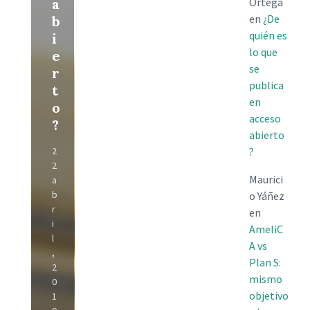
a
Ortega
en
¿De
b
quién es
i
lo que
e
se
r
publica
t
en
o
acceso
?
abierto
2
?
2
Maurici
a
b
o Yáñez
r
en
i
AmeliC
l
A vs
,
Plan S:
2
mismo
0
objetivo
1