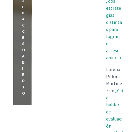
9
, dos
i
estrate
n
gias
A
distinta
C
s para
C
lograr
E
el
S
O
acceso
A
abierto.
B
I
Lorena
E
Pilloni
R
Martíne
T
z
en
¿Y si
O
al
hablar
de
evaluaci
ón