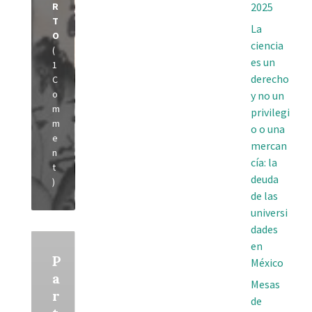
R
2025
T
La
O
ciencia
(
es un
1
derecho
C
o
y no un
m
privilegi
m
o o una
e
mercan
n
cía: la
t
deuda
)
de las
universi
dades
Read
en
More
P
México
a
Mesas
r
de