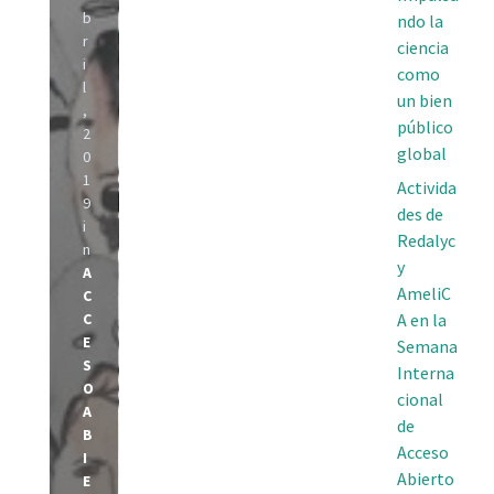
b
ndo la
r
ciencia
i
como
l
un bien
,
público
2
global
0
1
Activida
9
des de
i
Redalyc
n
y
A
AmeliC
C
C
A en la
E
Semana
S
Interna
O
cional
A
de
B
Acceso
I
Abierto
E