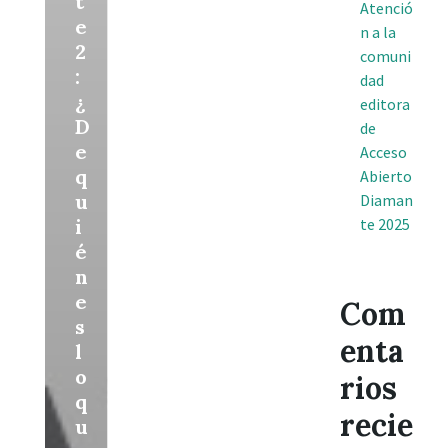
t
Atenció
e
n a la
2
comuni
:
dad
¿
editora
D
de
e
Acceso
q
Abierto
u
Diaman
i
te 2025
é
n
e
Com
s
enta
l
o
rios
q
recie
u