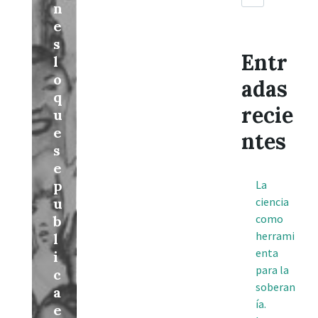
n
e
s
Entr
l
o
adas
q
recie
u
e
ntes
s
e
p
La
u
ciencia
como
b
herrami
l
enta
i
para la
c
soberan
a
ía.
e