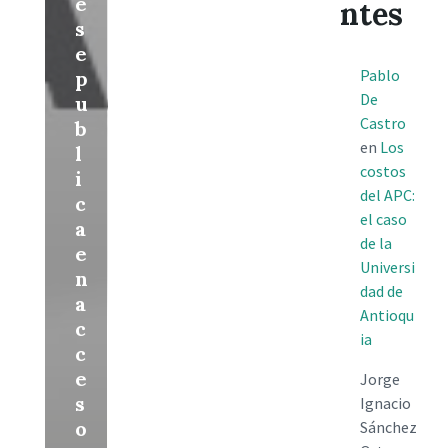
e
ntes
s
e
Pablo
p
De
u
Castro
b
en
Los
l
costos
i
del APC:
c
el caso
a
de la
e
Universi
n
dad de
a
Antioqu
c
ia
c
e
Jorge
s
Ignacio
o
Sánchez