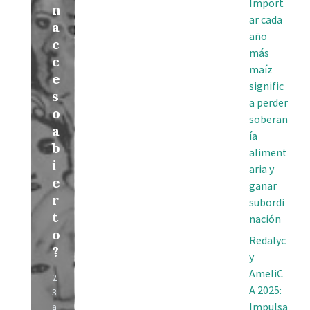
Import
n
ar cada
a
año
c
más
c
maíz
e
signific
s
a perder
o
soberan
a
ía
b
aliment
i
aria y
e
ganar
r
subordi
t
nación
o
Redalyc
?
y
AmeliC
2
A 2025:
3
Impulsa
a