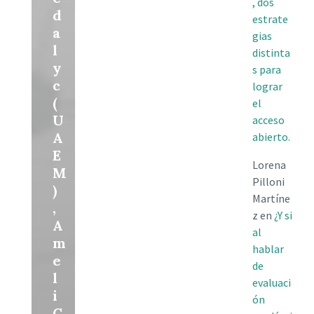
, dos
d
estrate
a
gias
l
distinta
y
s para
c
lograr
(
el
U
acceso
A
abierto.
E
Lorena
M
Pilloni
)
Martíne
,
z
en
¿Y si
A
al
m
hablar
e
de
l
evaluaci
i
ón
C