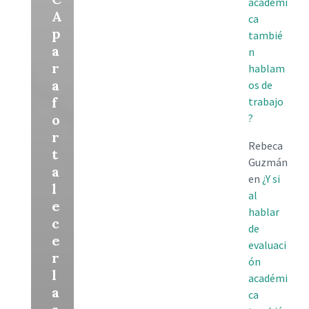
académi
A
ca
p
tambié
a
n
r
hablam
a
os de
f
trabajo
o
?
r
Rebeca
t
Guzmán
a
en
¿Y si
l
al
e
hablar
c
de
e
evaluaci
r
ón
l
académi
a
ca