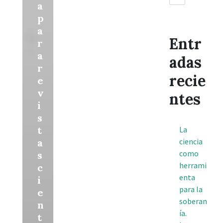
a
p
a
Entr
r
a
adas
r
recie
e
v
ntes
i
s
t
La
a
ciencia
como
s
herrami
c
enta
i
para la
e
soberan
n
ía.
t