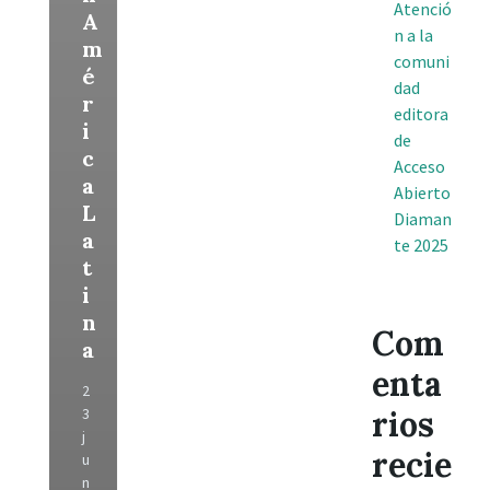
Atenció
A
n a la
m
comuni
é
dad
r
editora
i
de
c
Acceso
a
Abierto
L
Diaman
a
te 2025
t
i
n
Com
a
enta
2
3
rios
j
recie
u
n