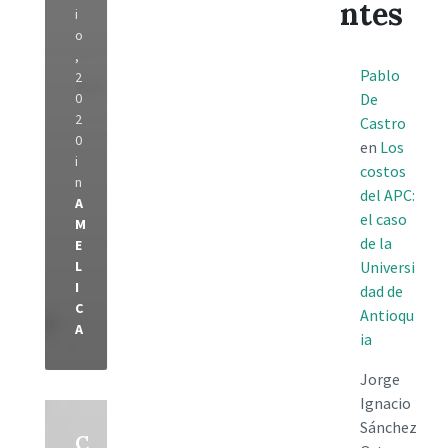
ntes
i
o
,
Pablo
2
0
De
2
Castro
0
en
Los
i
costos
n
del APC:
A
el caso
M
de la
E
L
Universi
I
dad de
C
Antioqu
A
ia
Jorge
Ignacio
Read
More
Sánchez
C