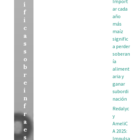
Import
í
ar cada
f
año
i
más
c
maíz
a
signific
s
a perder
s
soberan
o
ía
b
aliment
r
aria y
e
ganar
i
subordi
n
nación
f
Redalyc
r
y
a
AmeliC
e
A 2025:
s
Impulsa