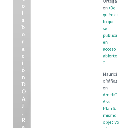
Ortega
o
en
¿De
l
quién es
a
lo que
b
se
o
publica
r
en
a
acceso
c
abierto
i
?
ó
Maurici
n
o Yáñez
D
en
O
AmeliC
A
A vs
J
Plan S:
,
mismo
R
objetivo
e