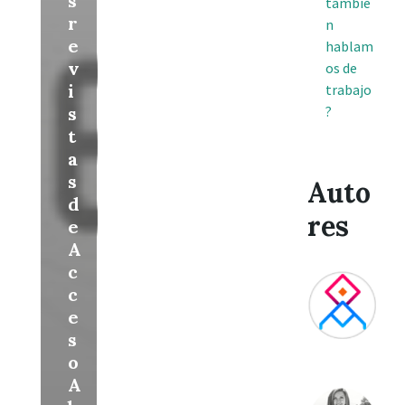
s
tambié
r
n
e
hablam
v
os de
i
trabajo
s
?
t
a
s
Auto
d
res
e
A
c
c
e
s
o
A