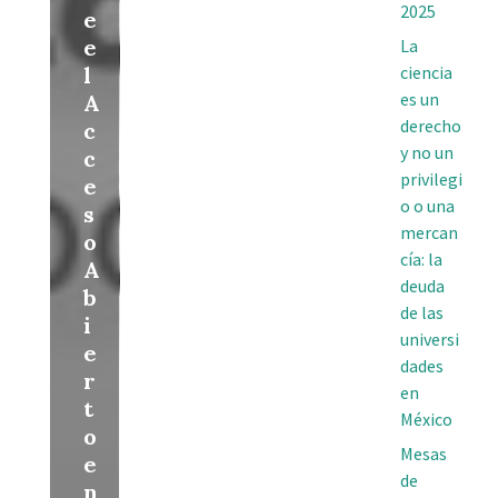
2025
e
e
La
l
ciencia
es un
A
derecho
c
y no un
c
privilegi
e
o o una
s
mercan
o
cía: la
A
deuda
b
de las
i
universi
e
dades
r
en
t
México
o
Mesas
e
de
n