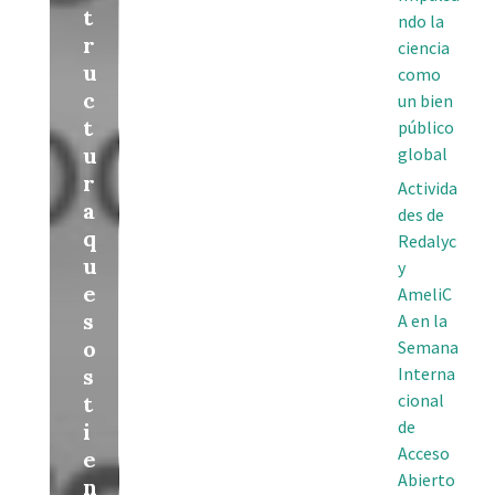
t
ndo la
r
ciencia
u
como
c
un bien
t
público
u
global
r
Activida
a
des de
q
Redalyc
u
y
e
AmeliC
s
A en la
o
Semana
s
Interna
cional
t
de
i
Acceso
e
Abierto
n