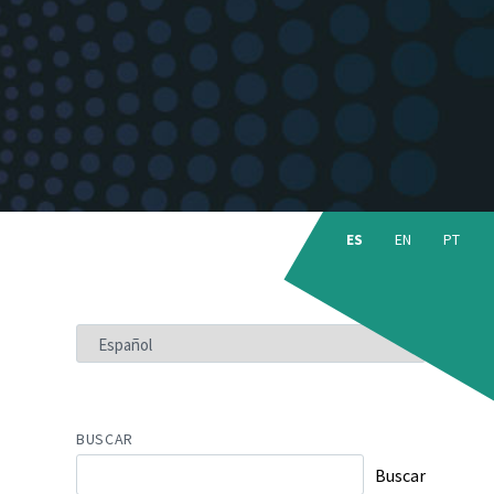
Choose
language:
ES
EN
PT
ELEGIR
UN
IDIOMA
BUSCAR
Buscar