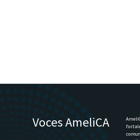
Voces AmeliCA
AmeliC
fortal
comune