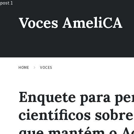
Skip
Skip
post 1
to
to
content
footer
Voces AmeliCA
HOME
VOCES
Enquete para pe
científicos sobr
que mantém o Ac