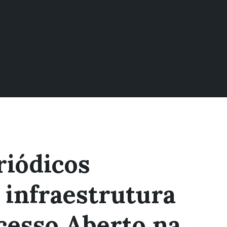
riódicos
e infraestrutura
esso Aberto na