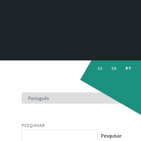
Choose
language:
ES
EN
PT
ESCOLHA
UM
IDIOMA
PESQUISAR
Pesquisar