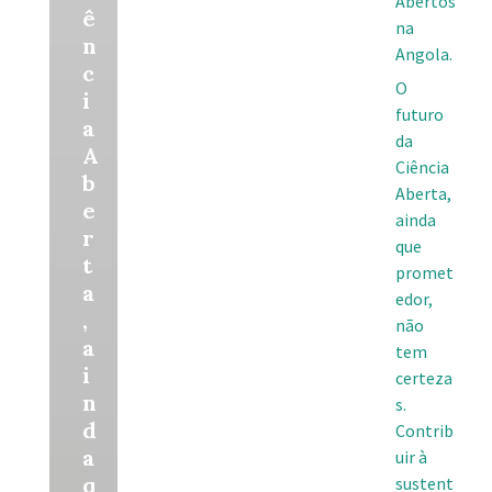
Abertos
ê
na
n
Angola.
c
O
i
futuro
a
da
A
Ciência
b
Aberta,
e
ainda
r
que
t
promet
a
edor,
,
não
a
tem
i
certeza
n
s.
d
Contrib
a
uir à
q
sustent