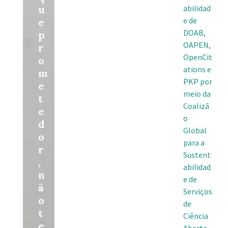
u
abilidad
e de
e
DOAB,
p
OAPEN,
r
OpenCit
o
ations e
m
PKP por
e
meio da
t
Coalizã
e
o
d
Global
o
para a
r
Sustent
,
abilidad
n
e de
ã
Serviços
o
de
t
Ciência
e