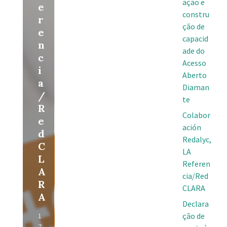
ação e
e
constru
r
ção de
e
capacid
n
ade do
c
Acesso
i
Aberto
a
Diaman
/
te
R
Colabor
e
ación
d
Redalyc,
C
LA
L
Referen
A
cia/Red
R
CLARA
A
Declara
ção de
1
7