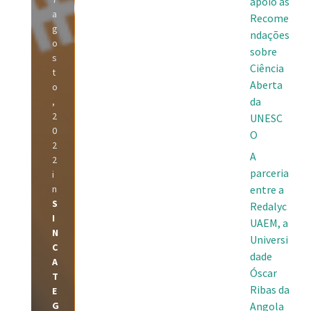
apoio às
a
Recome
g
ndações
o
sobre
s
Ciência
t
Aberta
o
da
,
2
UNESC
0
O
2
A
2
parceria
i
n
entre a
S
Redalyc
I
UAEM, a
N
Universi
C
dade
A
Óscar
T
Ribas da
E
G
Angola