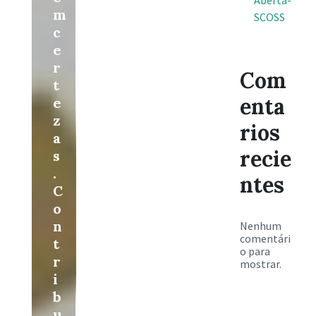
Aberta-
m
SCOSS
c
e
r
Com
t
enta
e
z
rios
a
recie
s
.
ntes
C
o
n
Nenhum
comentári
t
o para
r
mostrar.
i
b
u