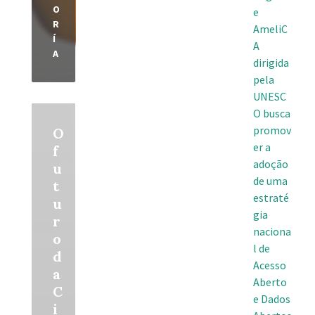
O
e
R
AmeliC
Í
A
A
dirigida
pela
UNESC
Read
O busca
More
promov
O
er a
f
adoção
u
de uma
t
estraté
u
gia
r
naciona
o
l de
d
Acesso
a
Aberto
C
e Dados
i