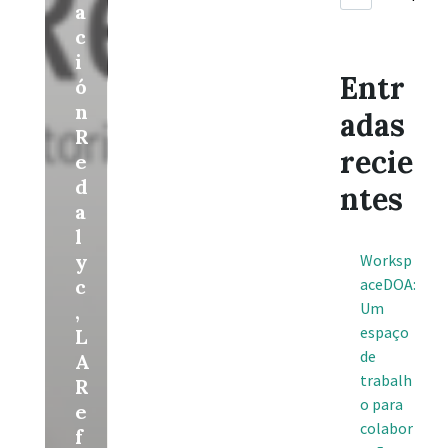
a
c
i
Entr
ó
n
adas
R
recie
e
d
ntes
a
l
y
Worksp
c
aceDOA:
Um
,
espaço
L
de
A
trabalh
R
o para
e
colabor
f