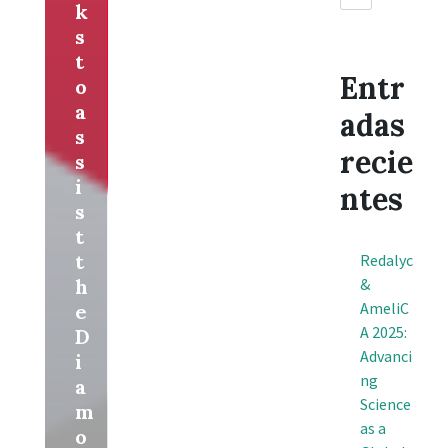
k
s
t
Entr
o
a
adas
s
recie
s
i
ntes
s
t
t
Redalyc
h
&
AmeliC
e
A 2025:
D
Advanci
i
ng
a
Science
m
as a
o