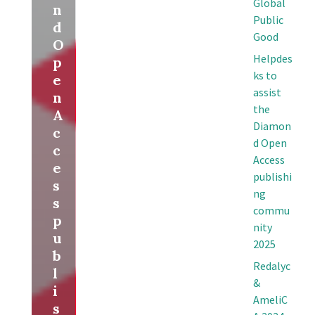
Global
n
Public
d
Good
O
Helpdes
p
ks to
e
assist
n
the
A
Diamon
c
d Open
c
Access
e
publishi
s
ng
s
commu
p
nity
u
2025
b
Redalyc
l
&
i
AmeliC
s