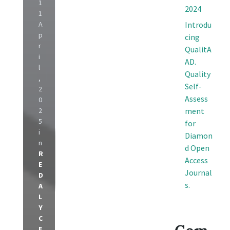
1
2024
1
A
Introdu
p
cing
r
QualitA
i
AD.
l
Quality
,
Self-
2
Assess
0
2
ment
5
for
i
Diamon
n
d Open
R
Access
E
Journal
D
s.
A
L
Y
C
E