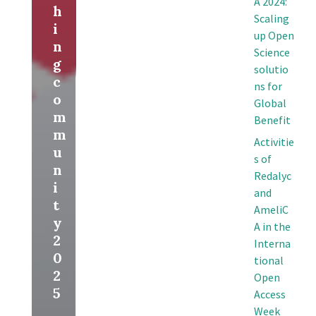
A 2024:
h
Scaling
i
up Open
n
Science
g
solutio
c
ns for
o
Global
m
Benefit
m
Activitie
u
s of
n
Redalyc
i
and
t
AmeliC
y
A in the
2
Interna
0
tional
2
Open
5
Access
Week