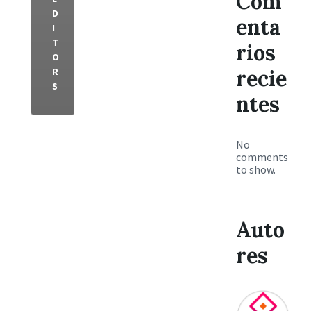
Com
D
enta
I
T
rios
O
R
recie
S
ntes
No
comments
to show.
Auto
res