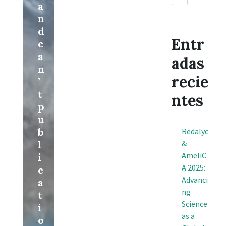
a
n
d
Entr
c
a
adas
n
recie
’
t
ntes
p
u
b
Redalyc
l
&
AmeliC
i
A 2025:
c
Advanci
a
ng
t
Science
i
as a
o