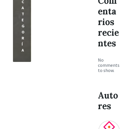
Com
C
A
enta
T
rios
E
G
recie
O
R
ntes
Í
A
No
comments
to show.
Auto
res