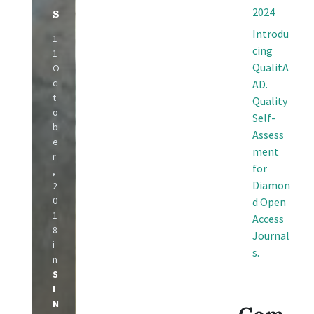
s
2024
Introdu
1
cing
1
QualitA
O
c
AD.
t
Quality
o
Self-
b
Assess
e
ment
r
for
,
Diamon
2
0
d Open
1
Access
8
Journal
i
s.
n
S
I
N