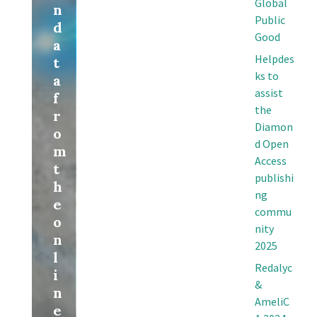
Global
n
Public
d
Good
a
Helpdes
t
ks to
a
assist
f
the
r
Diamon
o
d Open
m
Access
t
publishi
h
ng
e
commu
o
nity
n
2025
l
Redalyc
i
&
n
AmeliC
e