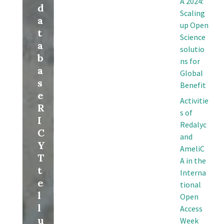
A 2024:
d
Scaling
a
up Open
t
Science
a
solutio
b
ns for
a
Global
s
Benefit
e
Activitie
R
s of
I
Redalyc
C
and
Y
AmeliC
T
A in the
t
Interna
e
tional
l
Open
l
Access
u
Week