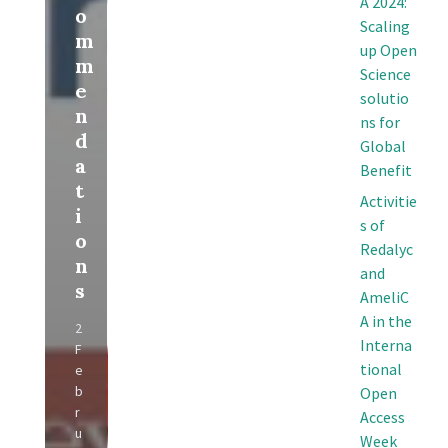
A 2024:
o
Scaling
m
up Open
m
Science
e
solutio
n
ns for
d
Global
a
Benefit
t
Activitie
i
s of
o
Redalyc
n
and
s
AmeliC
A in the
2
Interna
F
tional
e
b
Open
r
Access
u
Week