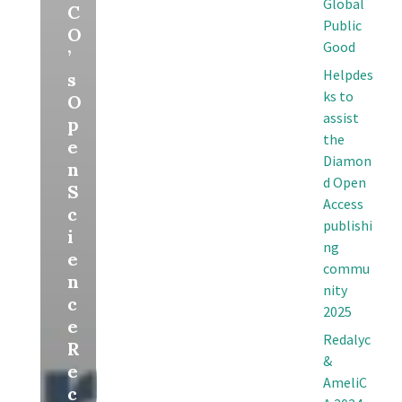
Global
C
Public
O
Good
’
Helpdes
s
ks to
O
assist
p
the
e
Diamon
n
d Open
S
Access
c
publishi
i
ng
e
commu
n
nity
c
2025
e
Redalyc
R
&
e
AmeliC
c