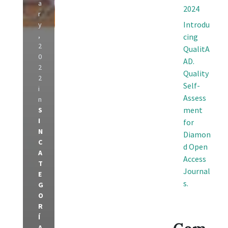
a
2024
r
Introdu
y
,
cing
2
QualitA
0
AD.
2
Quality
2
Self-
i
Assess
n
ment
S
I
for
N
Diamon
C
d Open
A
Access
T
Journal
E
s.
G
O
R
Í
A