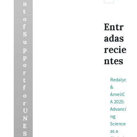
n
t
o
Entr
f
S
adas
u
recie
p
p
ntes
o
r
t
Redalyc
f
&
AmeliC
o
A 2025:
r
Advanci
U
ng
N
Science
E
as a
S