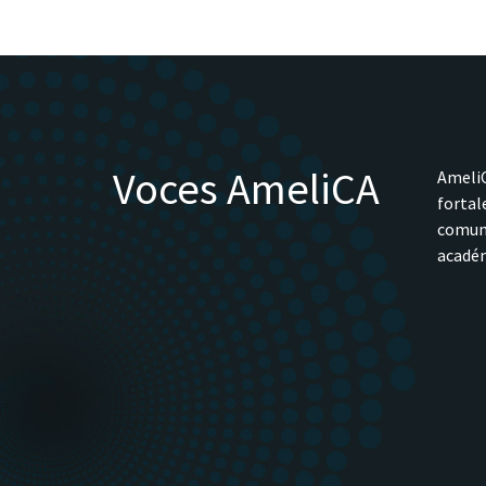
Voces AmeliCA
AmeliC
fortal
comune
académ