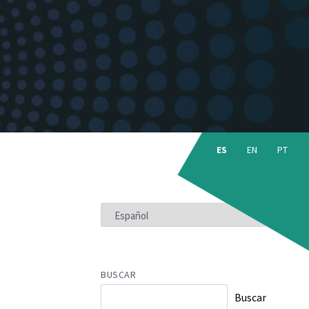
Choose
language:
ES
EN
PT
ELEGIR
UN
IDIOMA
BUSCAR
Buscar