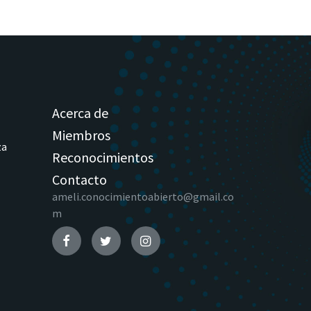
Acerca de
Miembros
za
Reconocimientos
Contacto
ameli.conocimientoabierto@gmail.co
m
Facebook
Twitter
Instagram