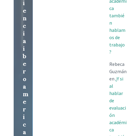
académi
i
ca
e
tambié
n
n
c
hablam
i
os de
a
trabajo
i
?
b
e
Rebeca
r
Guzmán
o
en
¿Y si
a
al
m
hablar
de
e
evaluaci
r
ón
i
académi
c
ca
a