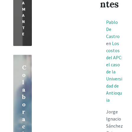
ntes
A
M
A
N
Pablo
T
De
E
Castro
en
Los
costos
Read
del APC:
More
el caso
C
de la
o
Universi
l
dad de
a
Antioqu
b
ia
o
r
Jorge
a
Ignacio
c
Sánchez