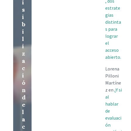
, dos
i
estrate
s
gias
i
distinta
b
s para
i
lograr
l
el
i
acceso
z
abierto.
a
c
Lorena
i
Pilloni
ó
Martíne
n
z
en
¿Y si
d
al
e
hablar
de
l
evaluaci
a
ón
c