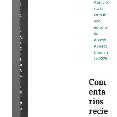
Atenció
2
n a la
0
comuni
2
dad
5
i
editora
n
de
A
Acceso
C
Abierto
C
Diaman
E
te 2025
S
O
A
B
Com
I
E
enta
R
T
rios
O
recie
D
I