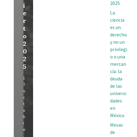
2025
i
e
La
r
ciencia
es un
t
derecho
o
y no un
2
privilegi
0
o o una
2
mercan
5
cía: la
1
deuda
7
de las
o
universi
c
dades
t
en
u
México
b
r
Mesas
e
de
,