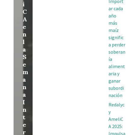
Import
i
ar cada
C
año
A
más
e
maíz
n
signific
l
a perder
a
soberan
S
ía
e
aliment
m
aria y
a
ganar
n
subordi
a
nación
I
Redalyc
n
y
t
AmeliC
e
A 2025:
r
Impulsa