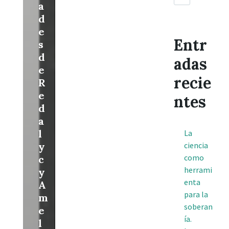
a
d
e
Entr
s
d
adas
e
recie
R
e
ntes
d
a
l
La
y
ciencia
como
c
herrami
y
enta
A
para la
m
soberan
e
ía.
l