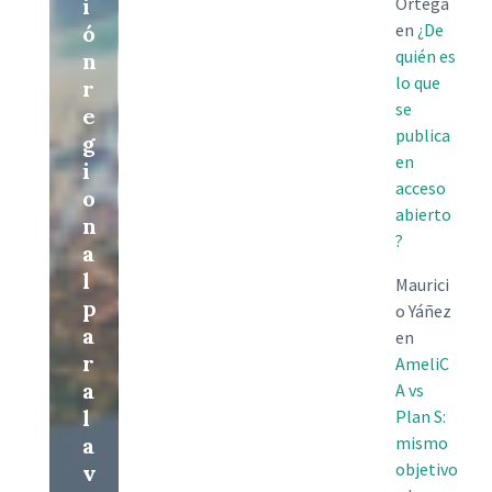
i
Ortega
en
¿De
ó
quién es
n
lo que
r
se
e
publica
g
en
i
acceso
o
abierto
n
?
a
l
Maurici
p
o Yáñez
a
en
r
AmeliC
a
A vs
l
Plan S:
a
mismo
objetivo
v