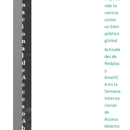
n
ndo la
a
ciencia
c
como
i
un bien
o
público
n
global
a
Activida
l
des de
d
Redalyc
e
y
A
AmeliC
c
A en la
c
Semana
e
Interna
cional
s
de
o
Acceso
A
Abierto
b