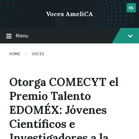
Skip
Skip
Skip
post 1
to
to
to
ES
Voces AmeliCA
content
main
footer
navigation
Menu
HOME
VOCES
Otorga COMECYT el
Premio Talento
EDOMÉX: Jóvenes
Científicos e
Investigadores a la