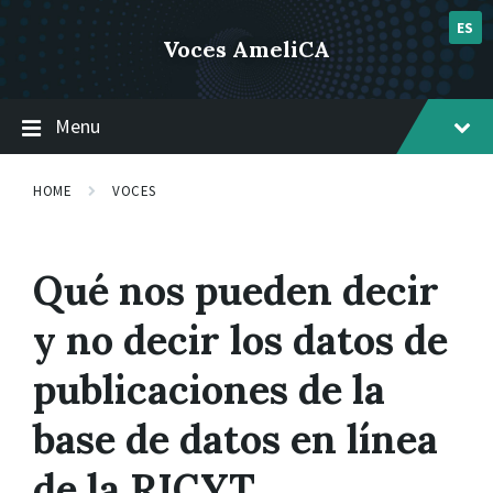
Skip
Skip
Skip
post 1
to
to
to
ES
Voces AmeliCA
content
main
footer
navigation
Menu
HOME
VOCES
Qué nos pueden decir
y no decir los datos de
publicaciones de la
base de datos en línea
de la RICYT