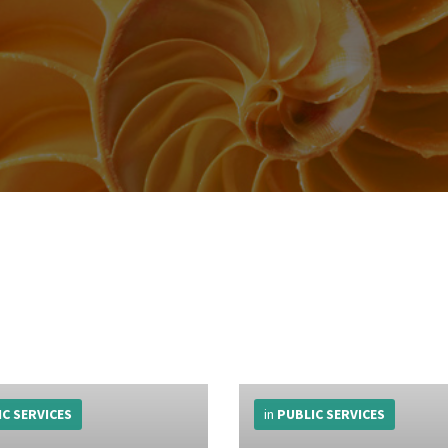
More
Info
IC SERVICES
in
PUBLIC SERVICES