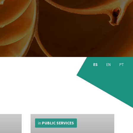
Choose
language:
ES
EN
PT
More
Info
in
PUBLIC SERVICES