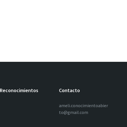
Reconocimientos
Contacto
ameli.conocimientoabier
to@gmail.com