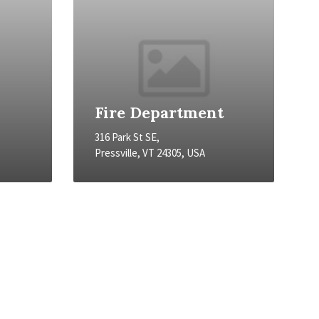
Fire Department
316 Park St SE,
Pressville, VT 24305, USA