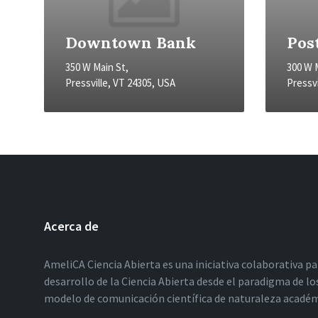
Downtown Bank
Post
350 W Main St,
300 W 
Pressville, VT 24305, USA
Pressvi
Acerca de
AmeliCA Ciencia Abierta es una iniciativa colaborativa p
desarrollo de la Ciencia Abierta desde el paradigma de 
modelo de comunicación científica de naturaleza académic