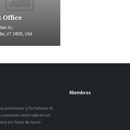
 Office
Main St,
lle, VT 24305, USA
Miembros
ara promover y fortalecer el
los comunes centrada en un
a sin fines de lucro.