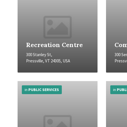
Recreation Centre
Com
300 Stanley St,
300 Se
Pressville, VT 24305, USA
Pressvi
More
More
Info
Info
in
PUBLIC SERVICES
in
PUBL