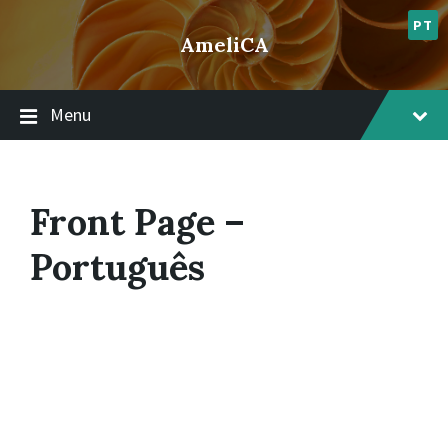
Skip
Skip
page
to
to
PT
AmeliCA
content
footer
Menu
Front Page –
Português