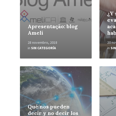
¿Y 
eva
Apresentação: blog
ac
Ameli
hab
28 novembro, 2018
20 no
in
SIN CATEGORÍA
in
SI
Read
Read
More
More
Qué nos pueden
decir y no decir los