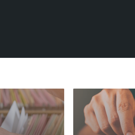
Read
More