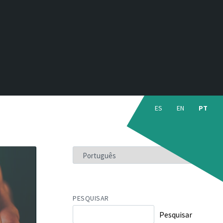
Choose
language:
ES
EN
PT
ESCOLHA
UM
IDIOMA
PESQUISAR
Pesquisar