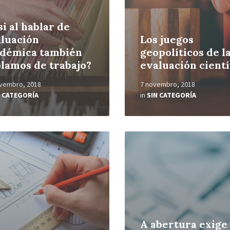
si al hablar de
luación
Los juegos
adémica también
geopolíticos de l
lamos de trabajo?
evaluación cientí
vembro, 2018
7 novembro, 2018
N CATEGORÍA
in
SIN CATEGORÍA
Read
More
A abertura exige