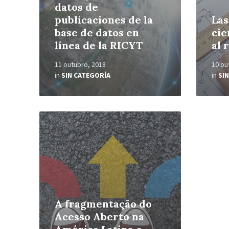
datos de
publicaciones de la
Las
base de datos en
cie
línea de la RICYT
al 
11 outubro, 2018
10 ou
in
SIN CATEGORÍA
in
SI
Read
More
A fragmentação do
Acesso Aberto na