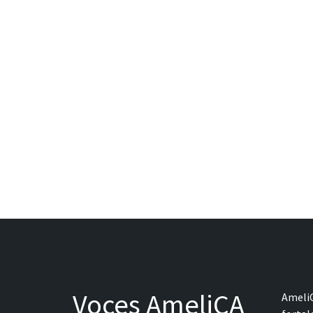
Paginação
de
posts
Voces AmeliCA
AmeliC