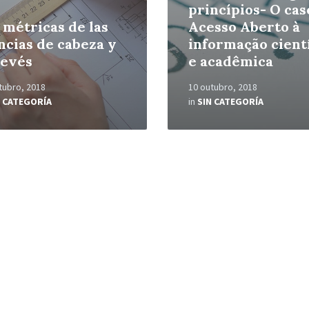
princípios- O cas
 métricas de las
Acesso Aberto à
ncias de cabeza y
informação cientí
revés
e acadêmica
tubro, 2018
10 outubro, 2018
N CATEGORÍA
in
SIN CATEGORÍA