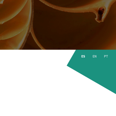
Choose
language:
ES
EN
PT