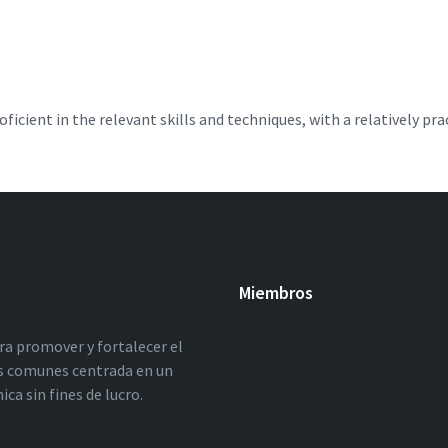
roficient in the relevant skills and techniques, with a relatively pr
Miembros
ara promover y fortalecer el
los comunes centrada en un
a sin fines de lucro.