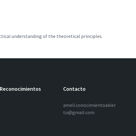
actical understanding of the theoretical principles.
Reconocimientos
Contacto
ameli.conocimientoabier
to@gmail.com