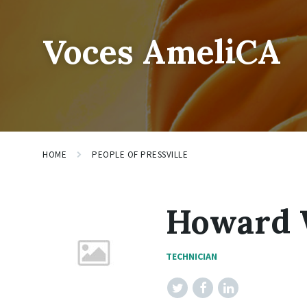
Skip
Skip
Skip
lsvr_person
to
to
to
content
main
footer
Voces AmeliCA
navigation
HOME
PEOPLE OF PRESSVILLE
Howard 
TECHNICIAN
Twitter
Facebook
LinkedIn