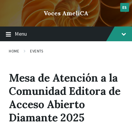
Skip
Skip
Skip
lsvr_event
to
to
to
ES
Voces AmeliCA
content
main
footer
navigation
Menu
HOME
EVENTS
Mesa de Atención a la
Comunidad Editora de
Acceso Abierto
Diamante 2025