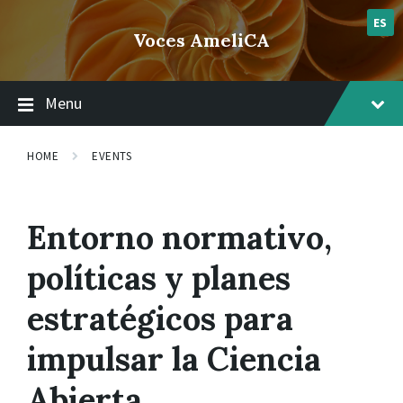
Skip
Skip
Skip
lsvr_event
to
to
to
ES
Voces AmeliCA
content
main
footer
navigation
Menu
HOME
EVENTS
Entorno normativo,
políticas y planes
estratégicos para
impulsar la Ciencia
Abierta