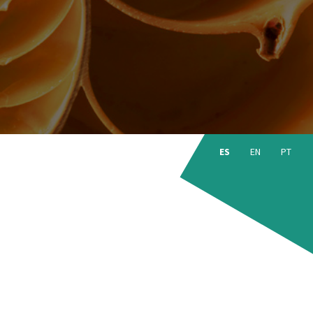
Choose
language:
ES
EN
PT